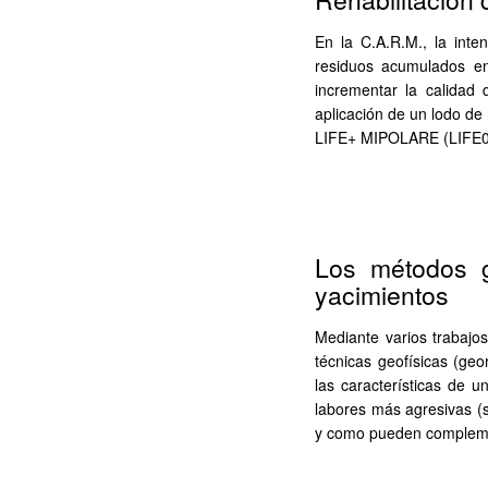
En la C.A.R.M., la inte
residuos acumulados e
incrementar la calidad 
aplicación de un lodo de
LIFE+ MIPOLARE (LIFE0
Los métodos g
yacimientos
Mediante varios trabajos
técnicas geofísicas (ge
las características de 
labores más agresivas (s
y como pueden compleme