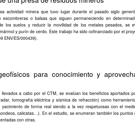
nsa actividad minera que tuvo lugar durante el pasado siglo gene
n escombreras o balsas que siguen permaneciendo en determinada
de los suelos y reducir la movilidad de los metales pesados, se ev
 mármol y purín de cerdo. Este trabajo ha sido cofinanciado por el pro
9 ENV/ES/000439).
eofísicos para conocimiento y aprovech
 llevados a cabo por el CTM, se evalúan los beneficios aportados po
oradar, tomografía eléctrica y sísmica de refracción) como herramien
un yacimiento de forma real siendo a la vez respetuosas con el medi
ondeos, calicatas…). En el estudio, se enumeran también los puntos 
ntadas con otras.