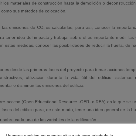
r los materiales de construcción hasta la demolición o deconstrucción d
así como sus métodos de colocación.
r las emisiones de CO
es calcularlas, para así, conocer la importan
2
a tener idea del impacto y trabajar sobre él es importante medir las
en estas medidas, conocer las posibilidades de reducir la huella, de ha
iones desde las primeras fases del proyecto para tomar acciones tempr
nstructivos, utilización durante la vida útil del edificio, sistemas
mentar o disminuir las emisiones del edificio.
re acceso (Open Educational Resource -OER- o REA) en la que se uni
fases del edificio para, de este modo, tener una idea general de la hu
r sobre cada una de las variables de la edificación.
Usamos cookies en nuestro sitio web para brindarle la