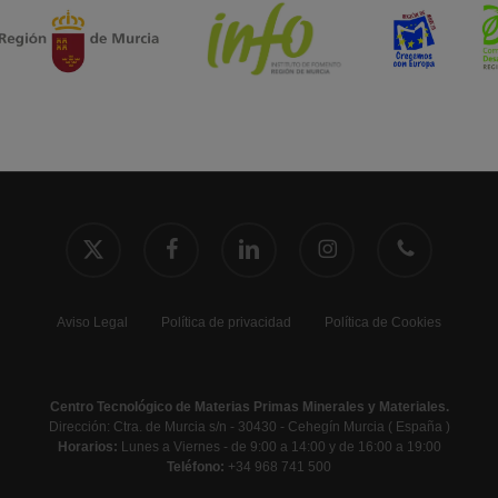
x-
facebook
linkedin
instagram
phone
twitter
Aviso Legal
Política de privacidad
Política de Cookies
Centro Tecnológico de Materias Primas Minerales y Materiales.
Dirección: Ctra. de Murcia s/n - 30430 - Cehegín Murcia ( España )
Horarios:
Lunes a Viernes - de 9:00 a 14:00 y de 16:00 a 19:00
Teléfono:
+34 968 741 500