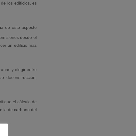
e los edificios, es
cia de este aspecto
 emisiones desde el
cer un edificio más
anas y elegir entre
 de deconstrucción,
fique el cálculo de
ella de carbono del