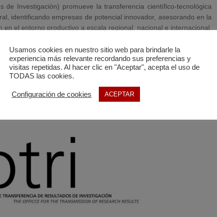
 de Investigación) promueve la transferencia científico-tecnológica
ral, identificando empresas de potencial innovador, asesorando en la
 en el entorno productivo a escala regional, nacional e internacional.
ógica, de Difusión Tecnológica, de Gestión Documental y de Gestión
Usamos cookies en nuestro sitio web para brindarle la
experiencia más relevante recordando sus preferencias y
visitas repetidas. Al hacer clic en "Aceptar", acepta el uso de
ón e internacionalización de las empresas en el sector de la piedra
TODAS las cookies.
de proyectos de innovación de gran alcance y la penetración en las
Configuración de cookies
ACEPTAR
producción y gestión.