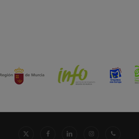
x-
facebook
linkedin
instagram
phone
twitter