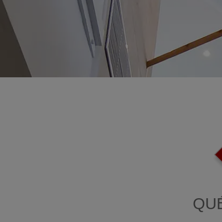
OTRI
QU