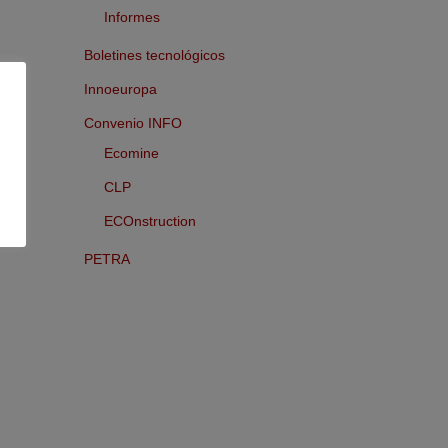
Informes
Boletines tecnológicos
Innoeuropa
Convenio INFO
Ecomine
CLP
ECOnstruction
PETRA