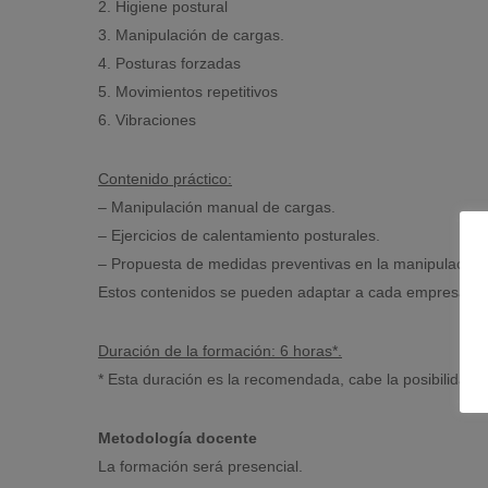
2. Higiene postural
3. Manipulación de cargas.
4. Posturas forzadas
5. Movimientos repetitivos
6. Vibraciones
Contenido práctico:
– Manipulación manual de cargas.
– Ejercicios de calentamiento posturales.
– Propuesta de medidas preventivas en la manipulación 
Estos contenidos se pueden adaptar a cada empresa seg
Duración de la formación: 6 horas*.
* Esta duración es la recomendada, cabe la posibilidad d
Metodología docente
La formación será presencial.