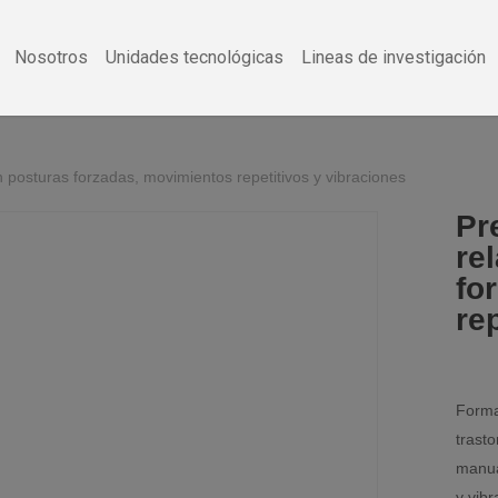
Nosotros
Unidades tecnológicas
Lineas de investigación
posturas forzadas, movimientos repetitivos y vibraciones
Pr
re
fo
re
Forma
trast
manua
y vibr