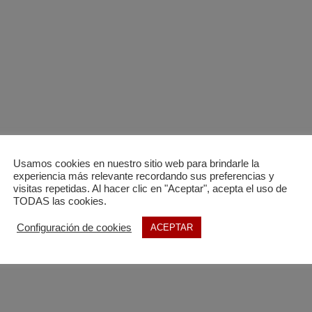
Usamos cookies en nuestro sitio web para brindarle la
manual de cargas, posturas forzadas y movimientos repetitivos.
experiencia más relevante recordando sus preferencias y
ún necesidades y casos concretos de sus puestos de trabajo.
visitas repetidas. Al hacer clic en "Aceptar", acepta el uso de
TODAS las cookies.
Configuración de cookies
ACEPTAR
e ampliar o reducir la duración de esta formación con el fin de adapta