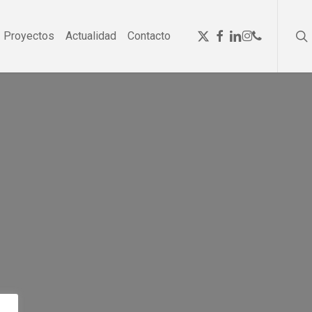
se
Menu
x-
facebook
linkedin
instagram
phone
Proyectos
Actualidad
Contacto
twitter