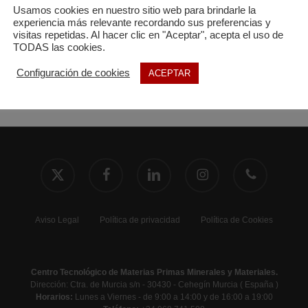
Usamos cookies en nuestro sitio web para brindarle la
experiencia más relevante recordando sus preferencias y
visitas repetidas. Al hacer clic en "Aceptar", acepta el uso de
TODAS las cookies.
Configuración de cookies
ACEPTAR
x-
facebook
linkedin
instagram
phone
twitter
Aviso Legal
Política de privacidad
Política de Cookies
Centro Tecnológico de Materias Primas Minerales y Materiales.
Dirección: Ctra. de Murcia s/n - 30430 - Cehegín Murcia ( España )
Horarios:
Lunes a Viernes - de 9:00 a 14:00 y de 16:00 a 19:00