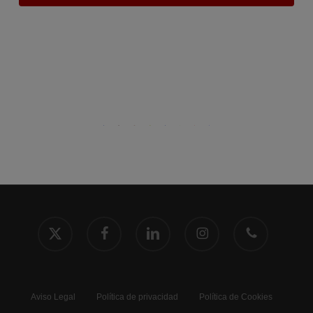
x-
facebook
linkedin
instagram
phone
twitter
Aviso Legal
Política de privacidad
Política de Cookies