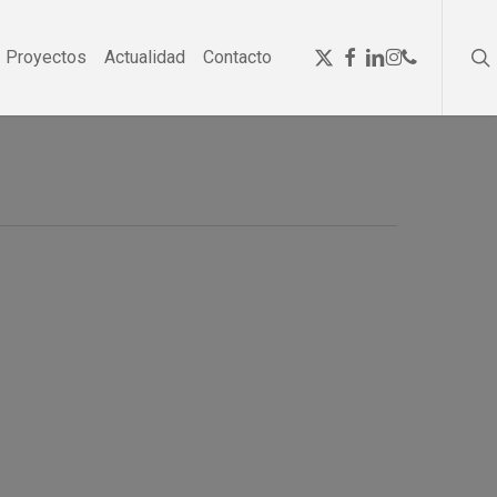
se
Menu
x-
facebook
linkedin
instagram
phone
Proyectos
Actualidad
Contacto
twitter