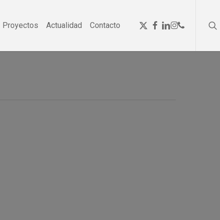
se
Menu
x-
facebook
linkedin
instagram
phone
Proyectos
Actualidad
Contacto
twitter