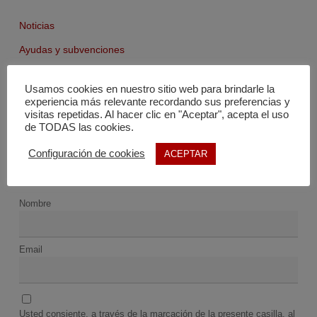
Noticias
Ayudas y subvenciones
Agenda
Usamos cookies en nuestro sitio web para brindarle la
Fondo documental
experiencia más relevante recordando sus preferencias y
visitas repetidas. Al hacer clic en "Aceptar", acepta el uso
de TODAS las cookies.
Configuración de cookies
ACEPTAR
Nombre
Email
Usted consiente, a través de la marcación de la presente casilla, al