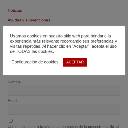
Noticias
Ayudas y subvenciones
Agenda
Usamos cookies en nuestro sitio web para brindarle la
Fondo documental
experiencia más relevante recordando sus preferencias y
visitas repetidas. Al hacer clic en "Aceptar", acepta el uso
de TODAS las cookies.
Configuración de cookies
ACEPTAR
Nombre
Email
Usted consiente, a través de la marcación de la presente casilla, al