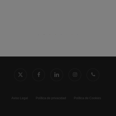
x-
facebook
linkedin
instagram
phone
twitter
Aviso Legal
Política de privacidad
Política de Cookies