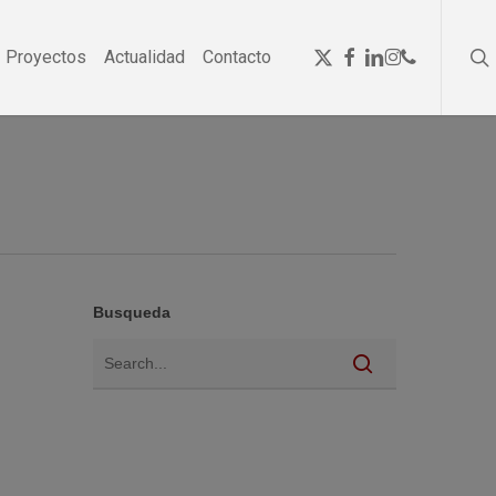
se
Menu
x-
facebook
linkedin
instagram
phone
Proyectos
Actualidad
Contacto
twitter
Busqueda