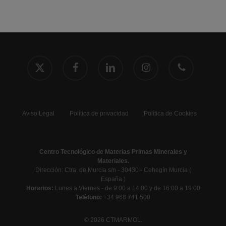
x-
facebook
linkedin
instagram
phone
twitter
Aviso Legal
Política de privacidad
Política de Cookies
Centro Tecnológico de Materias Primas Minerales y
Materiales.
Dirección: Ctra. de Murcia s/n - 30430 - Cehegín Murcia (
España )
Horarios:
Lunes a Viernes - de 9:00 a 14:00 y de 16:00 a 19:00
Teléfono:
+34 968 741 500
© 2026 CTMARMOL.