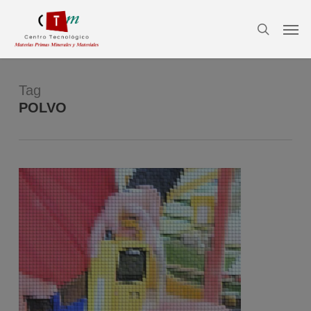
Skip
Menu
Men
to
search
main
content
Tag
POLVO
0