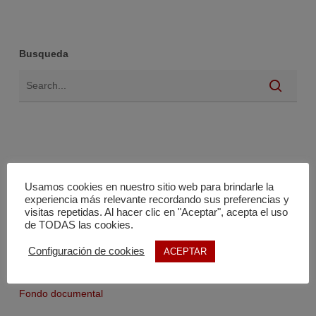
Busqueda
Usamos cookies en nuestro sitio web para brindarle la
experiencia más relevante recordando sus preferencias y
visitas repetidas. Al hacer clic en "Aceptar", acepta el uso
Noticias
de TODAS las cookies.
Ayudas y subvenciones
Configuración de cookies
ACEPTAR
Agenda
Fondo documental