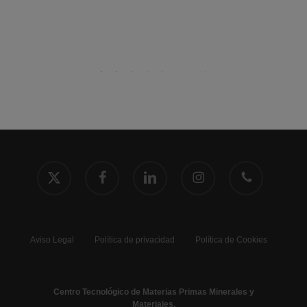
x-
facebook
linkedin
instagram
phone
twitter
Aviso Legal
Política de privacidad
Política de Cookies
Centro Tecnológico de Materias Primas Minerales y
Materiales.