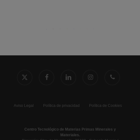
x-
facebook
linkedin
instagram
phone
twitter
Aviso Legal
Política de privacidad
Política de Cookies
Centro Tecnológico de Materias Primas Minerales y
Materiales.