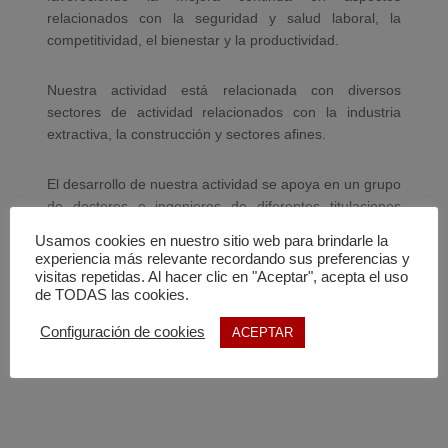
relacionados con la seguridad y salud laboral, la
competitividad, el bienestar y la productividad.
Nuestra actividad está relacionada con diversos
sectores de actividad relacionados con la industria
extractiva, la construcción y sectores afines.
El desarrollo de nuestra actividad se apoya en un grupo
de doctores e ingenieros de diferentes titulaciones
académicas para el correcto asesoramiento,
Usamos cookies en nuestro sitio web para brindarle la
información, formación y desarrollo de tareas
experiencia más relevante recordando sus preferencias y
singulares.
visitas repetidas. Al hacer clic en "Aceptar", acepta el uso
de TODAS las cookies.
Configuración de cookies
ACEPTAR