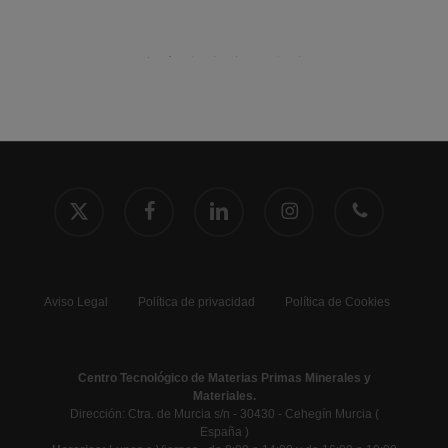
x-
facebook
linkedin
instagram
phone
twitter
Aviso Legal
Política de privacidad
Política de Cookies
Centro Tecnológico de Materias Primas Minerales y
Materiales.
Dirección: Ctra. de Murcia s/n - 30430 - Cehegín Murcia (
España )