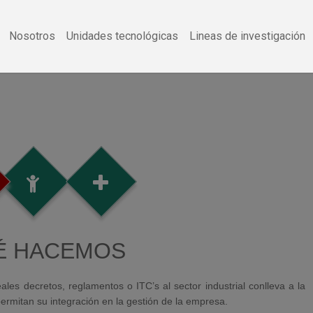
Nosotros
Unidades tecnológicas
Lineas de investigación
É HACEMOS
les decretos, reglamentos o ITC’s al sector industrial conlleva a la
rmitan su integración en la gestión de la empresa.