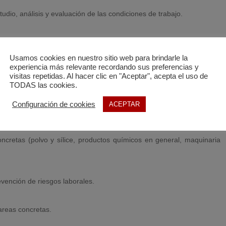
udio, análisis y evaluación de las condiciones de trabajo.
Usamos cookies en nuestro sitio web para brindarle la
experiencia más relevante recordando sus preferencias y
ermitan integrar la seguridad industrial a un coste reducido o
visitas repetidas. Al hacer clic en "Aceptar", acepta el uso de
acciones formativas.
TODAS las cookies.
Configuración de cookies
ACEPTAR
 presentadas a subvenciones o líneas de financiación.
ncretas (polvo y sílice, productos químicos en general, maquinaria
evención de riesgos laborales.
areas concretas.