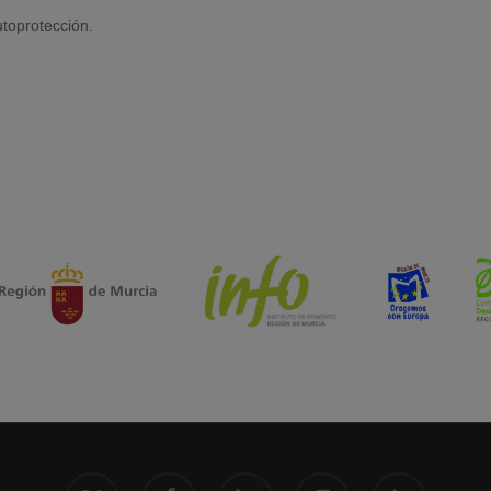
toprotección.
x-
facebook
linkedin
instagram
phone