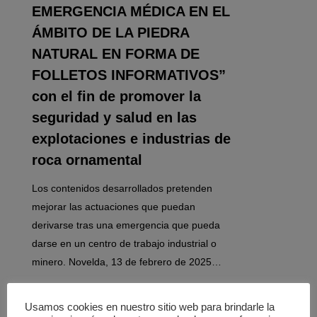
EMERGENCIA MÉDICA EN EL
ÁMBITO DE LA PIEDRA
NATURAL EN FORMA DE
FOLLETOS INFORMATIVOS”
con el fin de promover la
seguridad y salud en las
explotaciones e industrias de
roca ornamental
Los contenidos desarrollados pretenden
mejorar las actuaciones que puedan
derivarse tras una emergencia que pueda
darse en un centro de trabajo industrial o
minero. Novelda, 13 de febrero de 2025…
Usamos cookies en nuestro sitio web para brindarle la
0