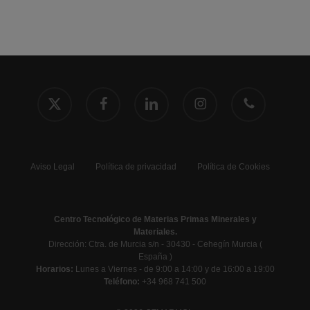
x-
facebook
linkedin
instagram
phone
twitter
Aviso Legal
Política de privacidad
Política de Cookies
Centro Tecnológico de Materias Primas Minerales y
Materiales.
Dirección: Ctra. de Murcia s/n - 30430 - Cehegín Murcia (
España )
Horarios:
Lunes a Viernes - de 9:00 a 14:00 y de 16:00 a 19:00
Teléfono:
+34 968 741 500