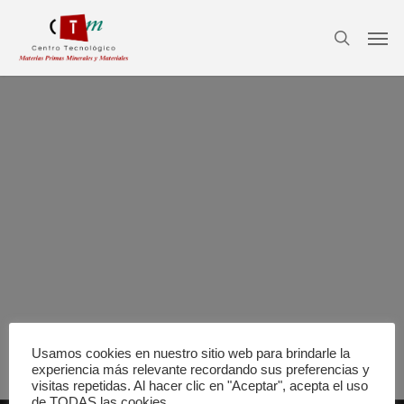
Skip
Men
to
search
main
content
Usamos cookies en nuestro sitio web para brindarle la
experiencia más relevante recordando sus preferencias y
visitas repetidas. Al hacer clic en "Aceptar", acepta el uso
de TODAS las cookies.