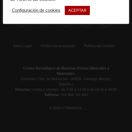
Configuración de cookies
ACEPTAR
x-
facebook
linkedin
instagram
phone
twitter
Aviso Legal
Política de privacidad
Política de Cookies
Centro Tecnológico de Materias Primas Minerales y
Materiales.
Dirección: Ctra. de Murcia s/n - 30430 - Cehegín Murcia (
España )
Horarios:
Lunes a Viernes - de 9:00 a 14:00 y de 16:00 a 19:00
Teléfono:
+34 968 741 500
© 2026 CTMARMOL.