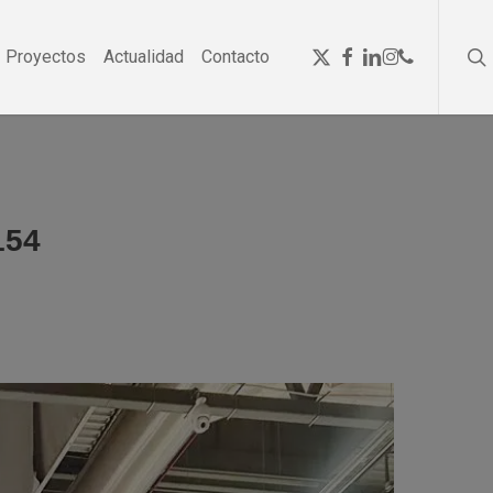
se
Menu
x-
facebook
linkedin
instagram
phone
Proyectos
Actualidad
Contacto
twitter
154