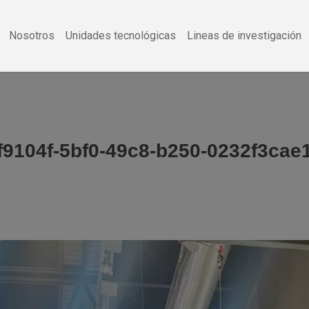
Nosotros
Unidades tecnológicas
Lineas de investigación
f9104f-5bf0-49c8-b250-0232f3cae