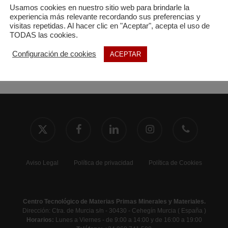
Usamos cookies en nuestro sitio web para brindarle la
experiencia más relevante recordando sus preferencias y
visitas repetidas. Al hacer clic en "Aceptar", acepta el uso de
TODAS las cookies.
Configuración de cookies
ACEPTAR
x-
facebook
linkedin
instagram
phone
twitter
Aviso Legal
Política de privacidad
Política de Cookies
Centro Tecnológico de Materias Primas Minerales y Materiales.
Dirección: Ctra. de Murcia s/n - 30430 - Cehegín Murcia ( España )
Horarios:
Lunes a Viernes - de 9:00 a 14:00 y de 16:00 a 19:00