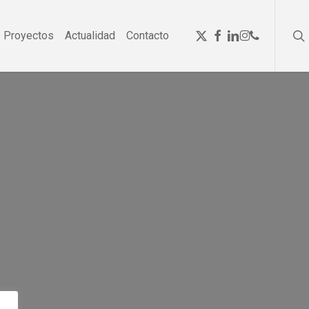
se
Menu
x-
facebook
linkedin
instagram
phone
Proyectos
Actualidad
Contacto
twitter