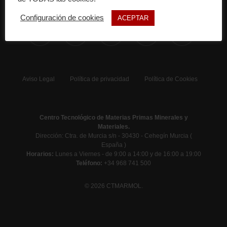
Configuración de cookies
ACEPTAR
x-
facebook
linkedin
instagram
phone
twitter
Aviso Legal
Política de privacidad
Política de Cookies
Centro Tecnológico de Materias Primas Minerales y
Materiales.
Dirección: Ctra. de Murcia s/n - 30430 - Cehegín Murcia (
España )
Horarios:
Lunes a Viernes - de 9:00 a 14:00 y de 16:00 a 19:00
Teléfono:
+34 968 741 500
© 2026 CTMARMOL.