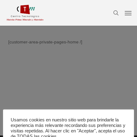
Skip
Men
to
search
main
content
[customer-area-private-pages-home /]
Usamos cookies en nuestro sitio web para brindarle la
experiencia más relevante recordando sus preferencias y
visitas repetidas. Al hacer clic en "Aceptar", acepta el uso
de TODAS las cookies.