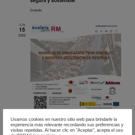
segura y sostenible
Gratuito
JUN
15
2022
Usamos cookies en nuestro sitio web para brindarle la
15 junio, 2022 @ 10:00 am
-
11:00 am
experiencia más relevante recordando sus preferencias y
Webinar 3. Modelos de simulación twin
visitas repetidas. Al hacer clic en "Aceptar", acepta el uso