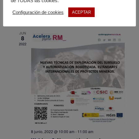
digitales y modelos geológicos de
de TODAS las cookies.
reservas
Configuración de cookies
ACEPTAR
Gratuito
JUN
8
2022
8 junio, 2022 @ 10:00 am
-
11:00 am