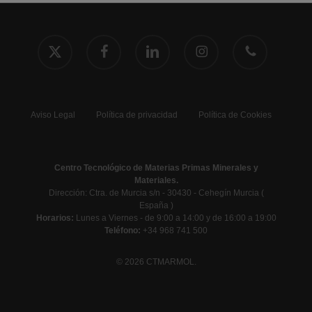
x-
facebook
linkedin
instagram
phone
twitter
Aviso Legal
Política de privacidad
Política de Cookies
Centro Tecnológico de Materias Primas Minerales y
Materiales.
Dirección: Ctra. de Murcia s/n - 30430 - Cehegín Murcia (
España )
Horarios:
Lunes a Viernes - de 9:00 a 14:00 y de 16:00 a 19:00
Teléfono:
+34 968 741 500
© 2026 CTMARMOL.