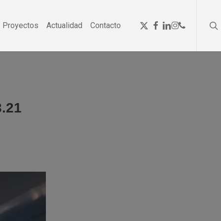
se
Menu
x-
facebook
linkedin
instagram
phone
Proyectos
Actualidad
Contacto
twitter
3.21