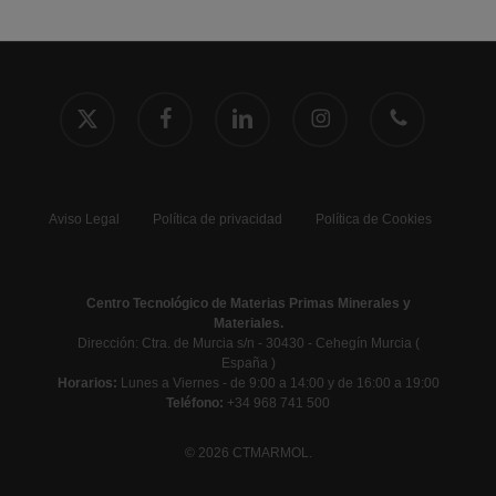
x-
facebook
linkedin
instagram
phone
twitter
Aviso Legal
Política de privacidad
Política de Cookies
Centro Tecnológico de Materias Primas Minerales y
Materiales.
Dirección: Ctra. de Murcia s/n - 30430 - Cehegín Murcia (
España )
Horarios:
Lunes a Viernes - de 9:00 a 14:00 y de 16:00 a 19:00
Teléfono:
+34 968 741 500
© 2026 CTMARMOL.