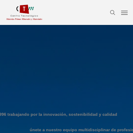
Skip
Menu
Men
to
search
main
content
96 trabajando por la innovación, sostenibilidad y calidad
únete a nuestro equipo multidisciplinar de profesi