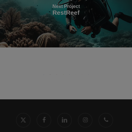
Next Project
RestReef
x-
facebook
linkedin
instagram
phone
twitter