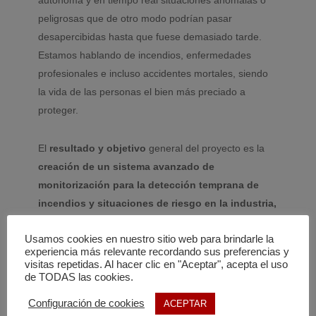
autónoma y en tiempo real situaciones anómalas o
peligrosas que de otro modo podrían pasar
desapercibidas hasta que fuese demasiado tarde.
Estamos hablando de incendios, enfermedades
profesionales e incluso accidentes mortales, siendo
la vida de las personas el bien más preciado a
proteger.
El
resultado y objetivo
general del proyecto es la
creación de un sistema avanzado de
monitorización para la detección temprana de
incendios y situaciones de riesgo en la industria,
empleando drones y cámaras térmicas
Usamos cookies en nuestro sitio web para brindarle la
integrados con algoritmos de visión artificial
experiencia más relevante recordando sus preferencias y
basados en inteligencia artificial.
Este sistema
visitas repetidas. Al hacer clic en "Aceptar", acepta el uso
permitirá garantizar la seguridad estructural del
de TODAS las cookies.
centro de trabajo y la seguridad y salud de las
Configuración de cookies
ACEPTAR
personas que desarrollan su actividad en el mismo,