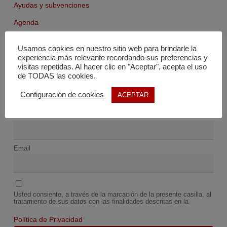
Ayudas y subvenciones
Agenda
Fondo documental
Usamos cookies en nuestro sitio web para brindarle la
experiencia más relevante recordando sus preferencias y
visitas repetidas. Al hacer clic en "Aceptar", acepta el uso
de TODAS las cookies.
Configuración de cookies
ACEPTAR
Nombre
Email
Usted consiente, a través de la marcación de la presente casilla, al
tratamiento de sus datos con las finalidades descritas en la
Política de Privacidad