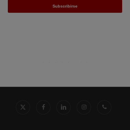
x-
facebook
linkedin
instagram
phone
twitter