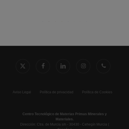
x-
facebook
linkedin
instagram
phone
twitter
Aviso Legal
Política de privacidad
Política de Cookies
Centro Tecnológico de Materias Primas Minerales y
Materiales.
Dirección: Ctra. de Murcia s/n - 30430 - Cehegín Murcia (