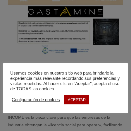
Imagen 2: Diapositiva de GASTAMINE.
Usamos cookies en nuestro sitio web para brindarle la
experiencia más relevante recordando sus preferencias y
visitas repetidas. Al hacer clic en "Aceptar", acepta el uso
Por su parte, el proyecto
RIS-INCOME
se centra en el
de TODAS las cookies.
desarrollo de una herramienta digital estandarizada para el
Configuración de cookies
ACEPTAR
reporte de criterios ESG (Ambientales, Sociales y de
Gobernanza). Según se expuso en esta jornada, RIS-
INCOME es la pieza clave para que las empresas de la
industria obtengan la «licencia social para operar», facilitando