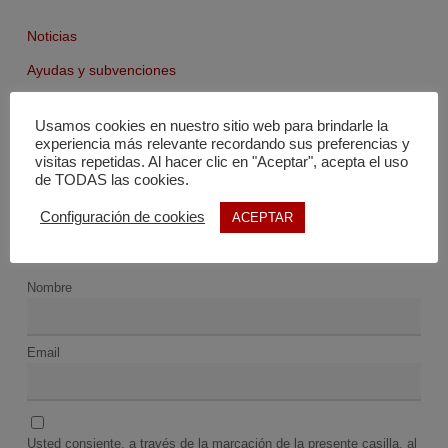
Noticias
Ayudas y subvenciones
Agenda
Usamos cookies en nuestro sitio web para brindarle la
Fondo documental
experiencia más relevante recordando sus preferencias y
visitas repetidas. Al hacer clic en "Aceptar", acepta el uso
de TODAS las cookies.
Configuración de cookies
ACEPTAR
Nombre
Email
Usted consiente, a través de la marcación de la presente casilla, al