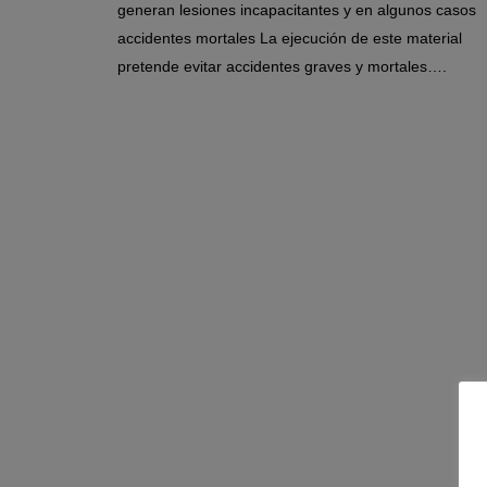
generan lesiones incapacitantes y en algunos casos
accidentes mortales La ejecución de este material
pretende evitar accidentes graves y mortales….