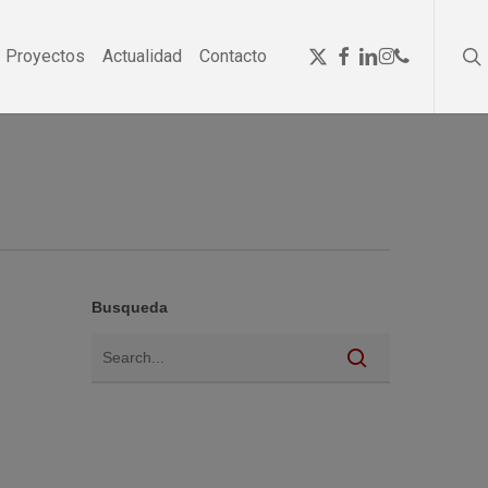
se
Menu
x-
facebook
linkedin
instagram
phone
Proyectos
Actualidad
Contacto
twitter
Busqueda