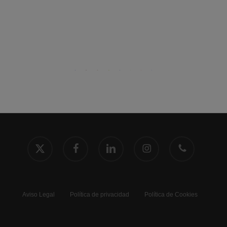
x-
facebook
linkedin
instagram
phone
twitter
Aviso Legal
Política de privacidad
Política de Cookies