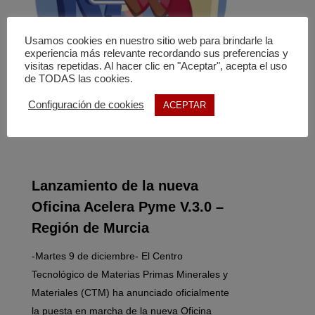
Usamos cookies en nuestro sitio web para brindarle la
experiencia más relevante recordando sus preferencias y
visitas repetidas. Al hacer clic en "Aceptar", acepta el uso
de TODAS las cookies.
Configuración de cookies
ACEPTAR
Lanzamiento de la nueva
Oficina Acelera Pyme V.3.0 –
Región de Murcia
-Martes 9 de diciembre- El Centro
Tecnológico de Materias Primas Minerales y
Materiales (CTM) ha anunciado oficialmente
la puesta en marcha de la nueva Oficina