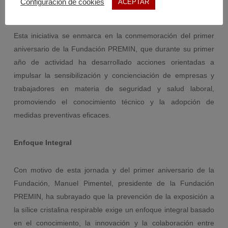
Configuración de cookies
ACEPTAR
Primer aniversario de la Fundación PREMIN
Esta iniciativa se enmarca en la conmemoración del primer
aniversario de la Fundación PREMIN, que durante su primer
año de actividad ha desarrollado acciones orientadas a
impulsar la sensibilización y concienciación de empresas y
trabajadores en materia de seguridad y salud laboral,
promoviendo el conocimiento técnico y la adopción de
medidas preventivas eficaces.
Enfoque Integral
Con motivo de esta jornada y del primer aniversario de la
Fundación, Manuel Pimentel, presidente de la Fundación
PREMIN, ha subrayado que la prevención de la exposición a
la sílice cristalina respirable exige un enfoque integral basado
en el conocimiento, la innovación y la colaboración entre