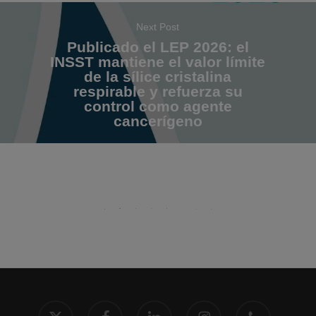
Next Post
Publicado el LEP 2026: el
INSST mantiene el valor límite
de la sílice cristalina
respirable y refuerza su
control como agente
cancerígeno
x-
facebook
linkedin
instagram
phone