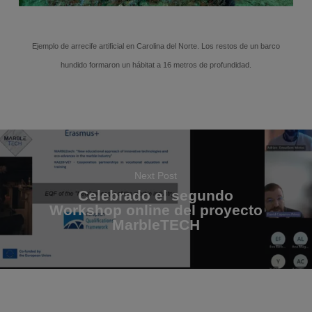
Ejemplo de arrecife artificial en Carolina del Norte. Los restos de un barco
hundido formaron un hábitat a 16 metros de profundidad.
Next Post
Celebrado el segundo
Workshop online del proyecto
MarbleTECH