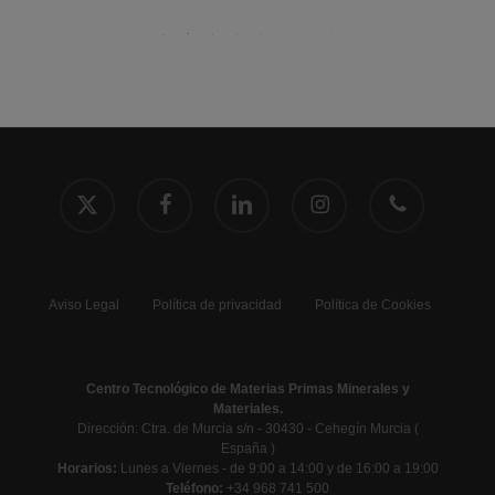
x-
facebook
linkedin
instagram
phone
twitter
Aviso Legal
Política de privacidad
Política de Cookies
Centro Tecnológico de Materias Primas Minerales y
Materiales.
Dirección: Ctra. de Murcia s/n - 30430 - Cehegín Murcia (
España )
Horarios:
Lunes a Viernes - de 9:00 a 14:00 y de 16:00 a 19:00
Teléfono:
+34 968 741 500