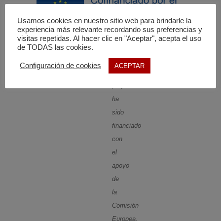
Usamos cookies en nuestro sitio web para brindarle la
experiencia más relevante recordando sus preferencias y
visitas repetidas. Al hacer clic en "Aceptar", acepta el uso
de TODAS las cookies.
El
Configuración de cookies
ACEPTAR
presente
proyecto
ha
sido
financiado
con
el
apoyo
de
la
Comisión
Europea.