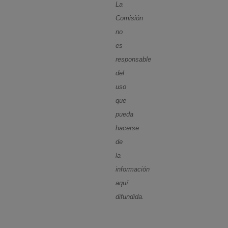
La
Comisión
no
es
responsable
del
uso
que
pueda
hacerse
de
la
información
aquí
difundida.