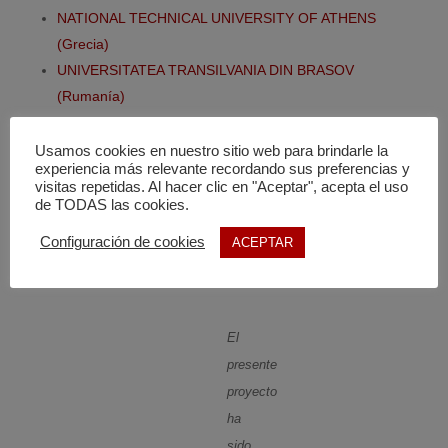
NATIONAL TECHNICAL UNIVERSITY OF ATHENS
(Grecia)
UNIVERSITATEA TRANSILVANIA DIN BRASOV
(Rumanía)
Usamos cookies en nuestro sitio web para brindarle la
experiencia más relevante recordando sus preferencias y
visitas repetidas. Al hacer clic en "Aceptar", acepta el uso
de TODAS las cookies.
Configuración de cookies
ACEPTAR
El
presente
proyecto
ha
sido