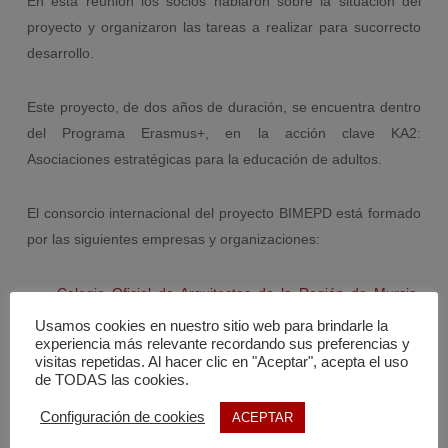
En esta reunión los socios hablaron sobre la situación del
proyecto y organizaron las tareas a realizar para sucorrecto
desarrollo.
Este proyecto, de dos años de duración, se encuentra dentro
del Programa Erasmus+, en la acción clave KA2:
Asociaciones estratégicas para la educación de adultos.
El consorcio internacional del proyecto BIMEPD está formado
por las siguientes empresas y organizaciones:
Colegio Oficial de Arquitectos de la Región de Murcia.
(España)
Usamos cookies en nuestro sitio web para brindarle la
experiencia más relevante recordando sus preferencias y
Institute of Entrepreneurship Development (Greece)
visitas repetidas. Al hacer clic en "Aceptar", acepta el uso
Asociación Empresarial de Investigación Centro
de TODAS las cookies.
Tecnológico del Mármol, Piedra y Materiales (España)
Configuración de cookies
ACEPTAR
Politechnika Warszawska (Poland)