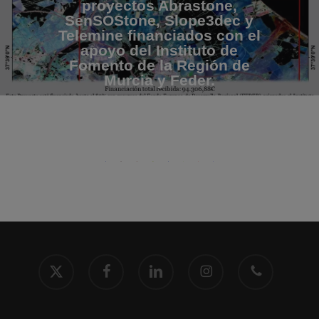
proyectos Abrastone,
SenSOStone, Slope3dec y
Telemine financiados con el
apoyo del Instituto de
Fomento de la Región de
Murcia y Feder.
x-
facebook
linkedin
instagram
phone
twitter