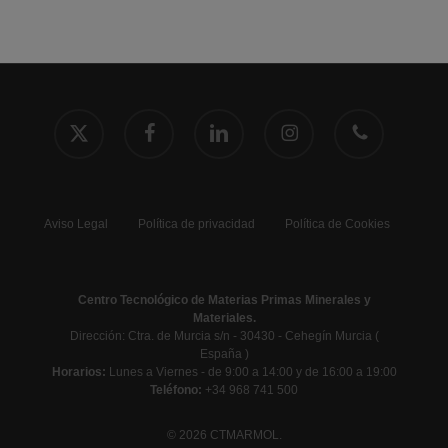
x-
facebook
linkedin
instagram
phone
twitter
Aviso Legal
Política de privacidad
Política de Cookies
Centro Tecnológico de Materias Primas Minerales y
Materiales.
Dirección: Ctra. de Murcia s/n - 30430 - Cehegín Murcia (
España )
Horarios:
Lunes a Viernes - de 9:00 a 14:00 y de 16:00 a 19:00
Teléfono:
+34 968 741 500
© 2026 CTMARMOL.