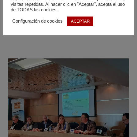
de los trabajadores. Este seminario también será una
visitas repetidas. Al hacer clic en "Aceptar", acepta el uso
oportunidad para debatir la legislación española sobre la
de TODAS las cookies.
exposición profesional a la sílice cristalina y su
Configuración de cookies
ACEPTAR
complementariedad con las buenas prácticas de NEPSI.