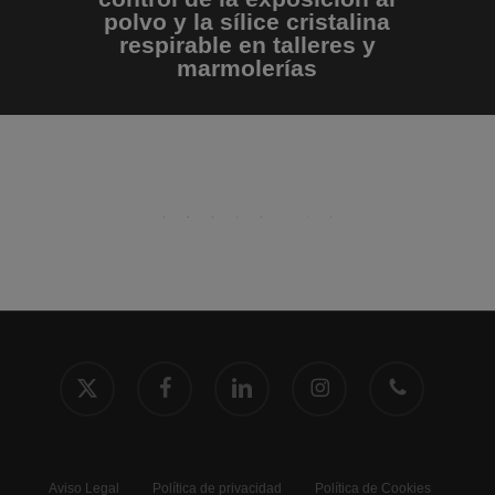
polvo y la sílice cristalina
respirable en talleres y
marmolerías
x-
facebook
linkedin
instagram
phone
twitter
Aviso Legal
Política de privacidad
Política de Cookies