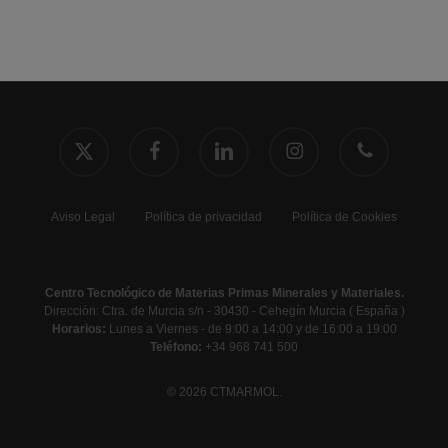
x-
facebook
linkedin
instagram
phone
twitter
Aviso Legal
Política de privacidad
Política de Cookies
Centro Tecnológico de Materias Primas Minerales y Materiales.
Dirección: Ctra. de Murcia s/n - 30430 - Cehegín Murcia ( España )
Horarios:
Lunes a Viernes - de 9:00 a 14:00 y de 16:00 a 19:00
Teléfono:
+34 968 741 500
© 2026 CTMARMOL.