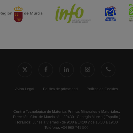
x-
facebook
linkedin
instagram
phone
twitter
Aviso Legal
Política de privacidad
Política de Cookies
Centro Tecnológico de Materias Primas Minerales y Materiales.
Dirección: Ctra. de Murcia s/n - 30430 - Cehegín Murcia ( España )
Horarios:
Lunes a Viernes - de 9:00 a 14:00 y de 16:00 a 19:00
Teléfono:
+34 968 741 500