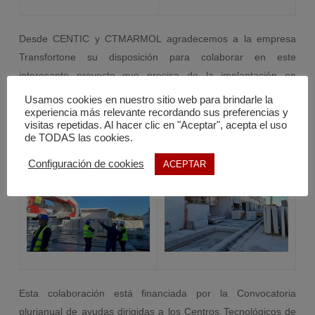
Desde CENTIC y CTMARMOL agradecemos a la empresa
Transfortone su disposición para colaborar en este
interesante proyecto que precisa de la implantación en
empresas reales para evaluar su funcionamiento y la correcta
Usamos cookies en nuestro sitio web para brindarle la
viabilidad de los objetivos planteados.
experiencia más relevante recordando sus preferencias y
visitas repetidas. Al hacer clic en "Aceptar", acepta el uso
de TODAS las cookies.
Configuración de cookies
ACEPTAR
Esta colaboración está financiada por la Convocatoria
plurianual de ayudas dirigidas a los Centros Tecnológicos de