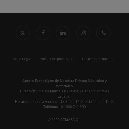
x-
facebook
linkedin
instagram
phone
twitter
Aviso Legal
Política de privacidad
Política de Cookies
Centro Tecnológico de Materias Primas Minerales y
Materiales.
Dirección: Ctra. de Murcia s/n - 30430 - Cehegín Murcia (
España )
Horarios:
Lunes a Viernes - de 9:00 a 14:00 y de 16:00 a 19:00
Teléfono:
+34 968 741 500
© 2026 CTMARMOL.