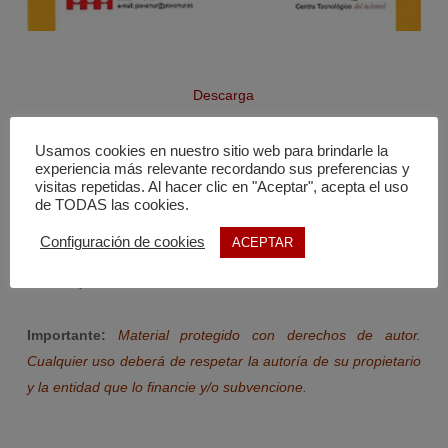
Descarga
Tienes más descargas en nuestro
fondo documental
.
Usamos cookies en nuestro sitio web para brindarle la
experiencia más relevante recordando sus preferencias y
visitas repetidas. Al hacer clic en "Aceptar", acepta el uso
La forma más sencilla de estar al día en seguridad industrial
de TODAS las cookies.
es por medio de su página de
facebook
y su canal
Configuración de cookies
ACEPTAR
de
youtube
, donde encontrarás todo tipo de descargables,
noticias y vídeos.
Importante:
Material protegido con derechos de autor.
Cualquier uso deberá de respetar la autoría de su propietario
y la entidad que lo financie y/o subvencione.