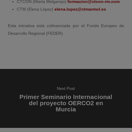
CTCON (Marta Melgarejo)
formacion@ctcon-rm.com
CTM (Elena López)
elena.lopez@ctmarmol.es
Esta iniciativa está cofinanciada por el Fondo Europeo de
Desarrollo Regional (FEDER).
Next Post
Primer Seminario Internacional
del proyecto OERCO2 en
Murcia