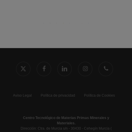
x-
facebook
linkedin
instagram
phone
twitter
Aviso Legal
Política de privacidad
Política de Cookies
Centro Tecnológico de Materias Primas Minerales y
Materiales.
Dirección: Ctra. de Murcia s/n - 30430 - Cehegín Murcia (