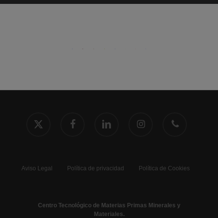
x-
facebook
linkedin
instagram
phone
twitter
Aviso Legal
Política de privacidad
Política de Cookies
Centro Tecnológico de Materias Primas Minerales y
Materiales.