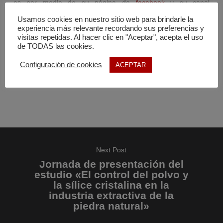
es por medio de su página de
facebook
y su canal
de
youtube
, donde encontrarás todo tipo de descargables,
Usamos cookies en nuestro sitio web para brindarle la
experiencia más relevante recordando sus preferencias y
noticias y vídeos.
visitas repetidas. Al hacer clic en "Aceptar", acepta el uso
de TODAS las cookies.
Importante:
Material protegido con derechos de autor.
Configuración de cookies
ACEPTAR
Cualquier uso deberá de respetar la autoría de su propietario
y la entidad que lo financie y/o subvencione.
Next Post
Jornada de presentación del
estudio «El control del polvo y
la sílice cristalina en la
industria extractiva de la
piedra natural»