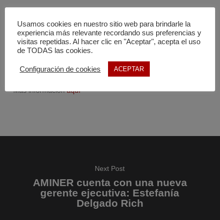
La presidenta Ursula von der Leyen destacó la necesidad de
Usamos cookies en nuestro sitio web para brindarle la
eliminar las barreras que enfrentan las empresas europeas,
experiencia más relevante recordando sus preferencias y
como los altos precios de la energía y la burocracia excesiva,
visitas repetidas. Al hacer clic en "Aceptar", acepta el uso
de TODAS las cookies.
para posicionar la descarbonización como un motor de
crecimiento industrial en Europa.
Configuración de cookies
ACEPTAR
Más información
aquí
Next Post
AMINER cuenta con una nueva
gerente ejecutiva: Estefanía
Delgado Rich