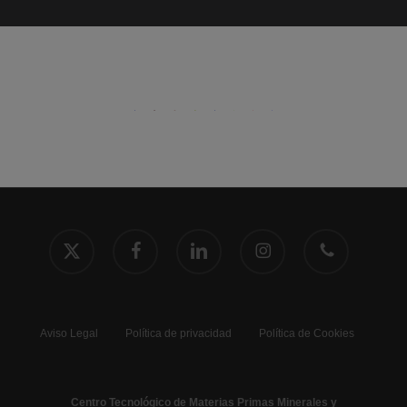
x-
facebook
linkedin
instagram
phone
twitter
Aviso Legal
Política de privacidad
Política de Cookies
Centro Tecnológico de Materias Primas Minerales y