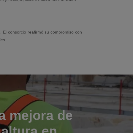
enaje eterno,
inspirado en la mítica ciudad de Atlantis
s. El consorcio reafirmó su compromiso con
les.
a mejora de
altura en