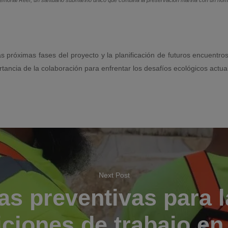
Memorial Reef,
un santuario submarino único que combina la preservación marina con un hom
s próximas fases del proyecto y la planificación de futuros encuentro
rtancia de la colaboración para enfrentar los desafíos ecológicos actua
Next Post
as preventivas para l
iciones de trabajo en 