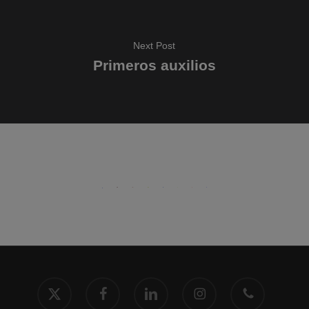
Next Post
Primeros auxilios
x-
facebook
linkedin
instagram
phone
twitter