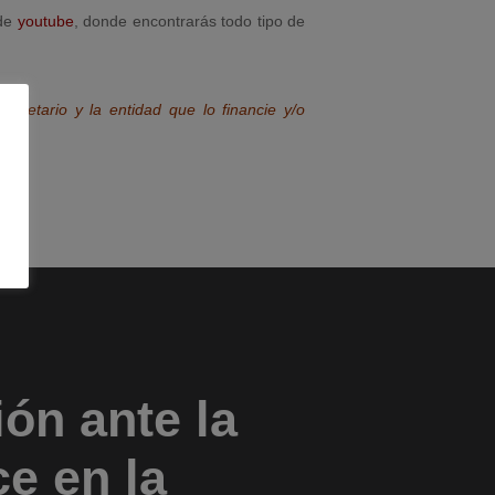
 de
youtube
, donde encontrarás todo tipo de
opietario y la entidad que lo financie y/o
ón ante la
ce en la