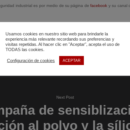
eguridad industrial es por medio de su página de
facebook
y su canal
hos de autor. Cualquier uso deberá de respetar la autoría de su pr
Usamos cookies en nuestro sitio web para brindarle la
experiencia más relevante recordando sus preferencias y
visitas repetidas. Al hacer clic en "Aceptar", acepta el uso de
TODAS las cookies.
Configuración de cookies
ACEPTAR
Next Post
mpaña de sensiblizaci
ión al polvo y la síli