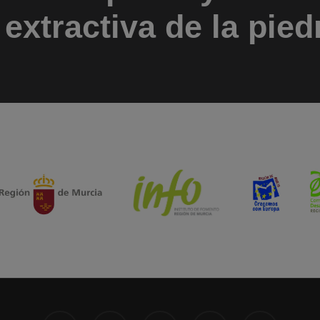
 extractiva de la pied
x-
facebook
linkedin
instagram
phone