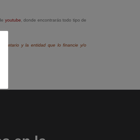
 de
youtube
, donde encontrarás todo tipo de
opietario y la entidad que lo financie y/o