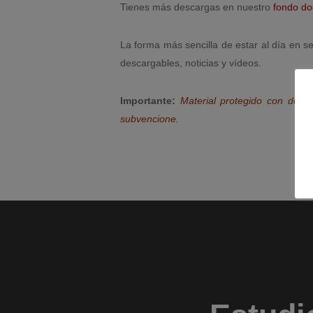
Tienes más descargas en nuestro
fondo do
La forma más sencilla de estar al día en s
descargables, noticias y vídeos.
Importante:
Material protegido con derec
subvencione.