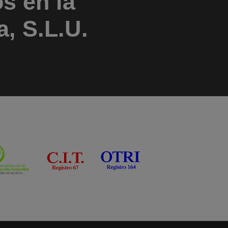
s en la
, S.L.U.