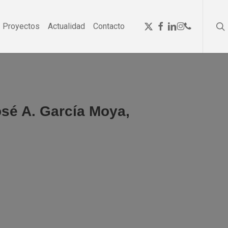
se
Menu
x-
facebook
linkedin
instagram
phone
Proyectos
Actualidad
Contacto
twitter
sé A. García Moya,