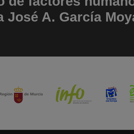
o de factores humano
 José A. García Moya