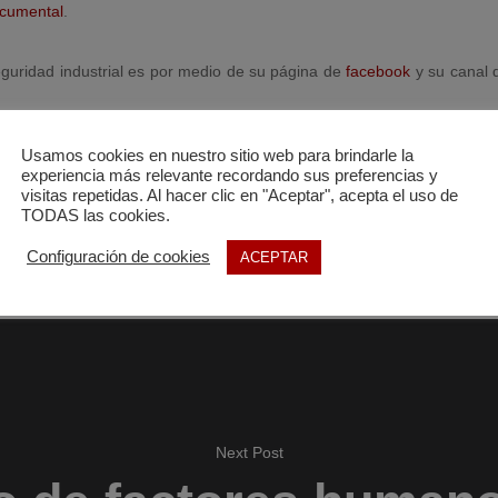
cumental
.
eguridad industrial es por medio de su página de
facebook
y su canal
Usamos cookies en nuestro sitio web para brindarle la
hos de autor. Cualquier uso deberá de respetar la autoría de su pr
experiencia más relevante recordando sus preferencias y
visitas repetidas. Al hacer clic en "Aceptar", acepta el uso de
TODAS las cookies.
Configuración de cookies
ACEPTAR
Next Post